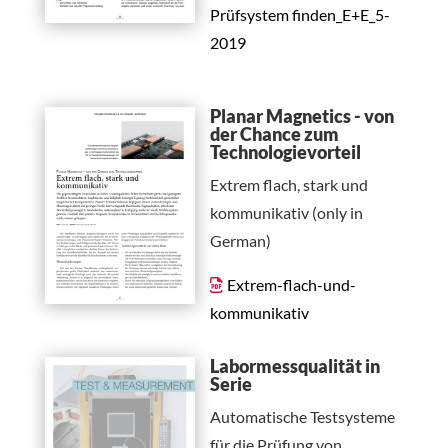
Prüfsystem finden_E+E_5-
2019
Planar Magnetics - von
der Chance zum
Technologievorteil
Extrem flach, stark und
kommunikativ (only in
German)
Extrem-flach-und-
kommunikativ
Labormessqualität in
Serie
Automatische Testsysteme
für die Prüfung von